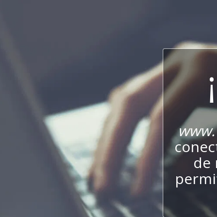
www.v
conect
de 
permit