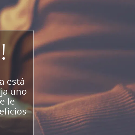
!
a está
ija uno
e le
eficios