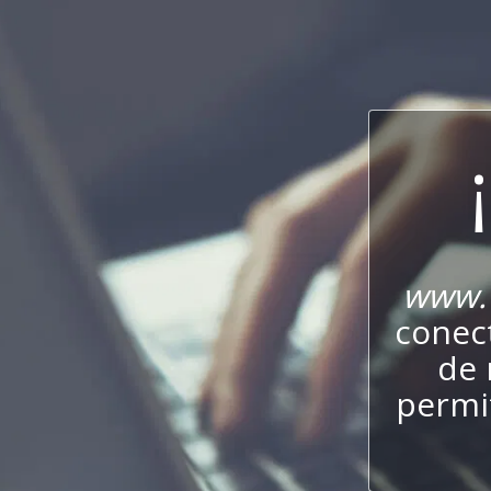
www.v
conect
de 
permit