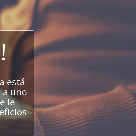
!
a está
ija uno
e le
eficios